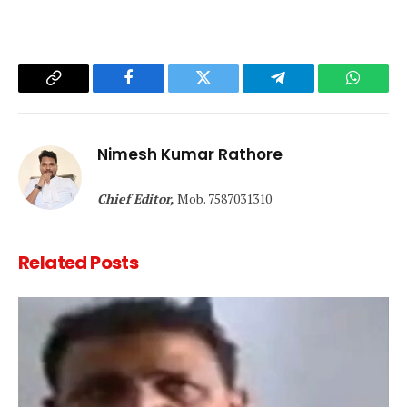
Copy
Facebook
Twitter
Telegram
WhatsA
Link
Nimesh Kumar Rathore
Chief Editor,
Mob. 7587031310
Related
Posts