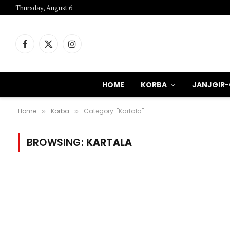
Thursday, August 6
Facebook
X
Instagram
(Twitter)
HOME
KORBA
JANJGIR
Home
Korba
Category: "Kartala"
»
»
BROWSING:
KARTALA