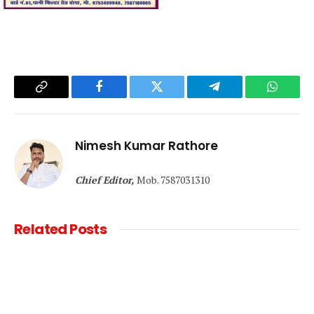
Copy
Facebook
Twitter
Telegram
WhatsA
Link
Nimesh Kumar Rathore
Chief Editor,
Mob. 7587031310
Related
Posts