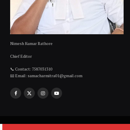
Nimesh Kumar Rathore
Chief Editor
📞 Contact: 7587031310
📧 Email: samacharmitra01@gmail.com
Facebook
X
Instagram
YouTube
(Twitter)
© 2026 ThemeSphere. Designed by
ThemeSphere
.