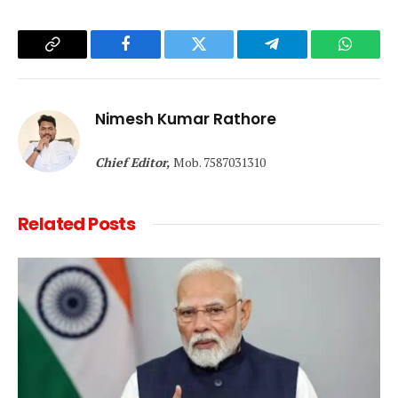
Copy
Facebook
Twitter
Telegram
WhatsA
Link
Nimesh Kumar Rathore
Chief Editor,
Mob. 7587031310
Related
Posts