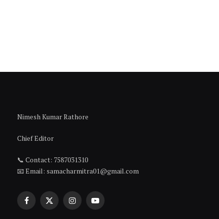
Nimesh Kumar Rathore
Chief Editor
📞 Contact: 7587031310
📧 Email: samacharmitra01@gmail.com
Facebook
X
Instagram
YouTube
(Twitter)