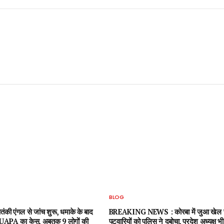
Link
BLOG
आतंकी एंगल से जांच शुरू, धमाके के बाद
BREAKING NEWS : कोरबा में जुआ खेल र
या UAPA का केस, अबतक 9 लोगों की
पटवारियों को पुलिस ने दबोचा, प्रदेश अध्यक्ष भ