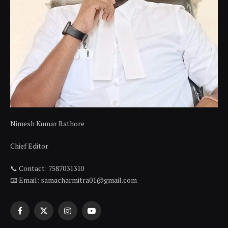
Nimesh Kumar Rathore
Chief Editor
📞 Contact: 7587031310
📧 Email: samacharmitra01@gmail.com
Facebook
X
Instagram
YouTube
(Twitter)