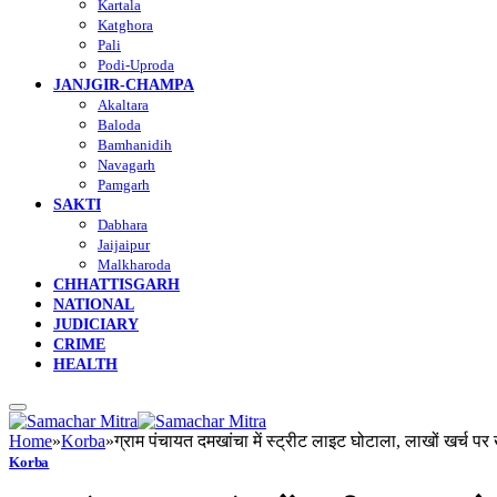
Kartala
Katghora
Pali
Podi-Uproda
JANJGIR-CHAMPA
Akaltara
Baloda
Bamhanidih
Navagarh
Pamgarh
SAKTI
Dabhara
Jaijaipur
Malkharoda
CHHATTISGARH
NATIONAL
JUDICIARY
CRIME
HEALTH
Home
»
Korba
»
ग्राम पंचायत दमखांचा में स्ट्रीट लाइट घोटाला, लाखों खर्च पर 
Korba