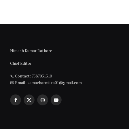
Nimesh Kumar Rathore
Chief Editor
📞 Contact: 7587031310
📧 Email: samacharmitra01@gmail.com
Facebook
X
Instagram
YouTube
(Twitter)