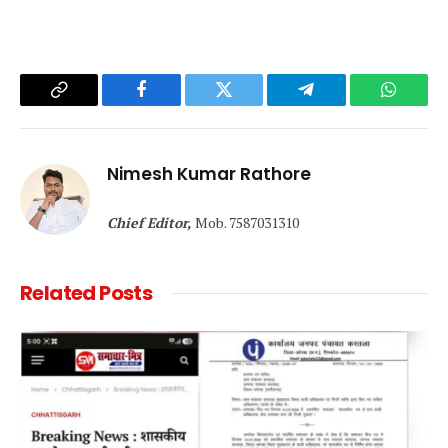
Copy
Facebook
Twitter
Telegram
WhatsA
Link
Nimesh Kumar Rathore
Chief Editor,
Mob. 7587031310
Related
Posts