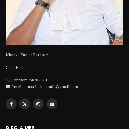
Nimesh Kumar Rathore
Chief Editor
Contact: 7587031310
Email: samacharmitra01@gmail.com
Facebook
X
Instagram
YouTube
(Twitter)
DISCLAIMER