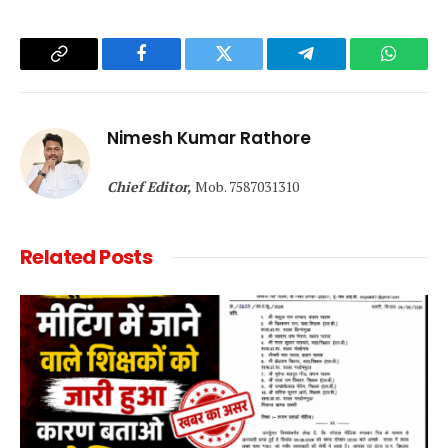
Copy
Facebook
Twitter
Telegram
WhatsA
Link
Nimesh Kumar Rathore
Chief Editor,
Mob. 7587031310
Related
Posts