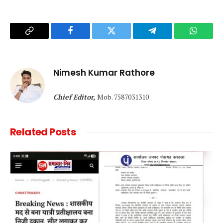
Copy
Facebook
Twitter
Telegram
WhatsA
Link
Nimesh Kumar Rathore
Chief Editor,
Mob. 7587031310
Related
Posts