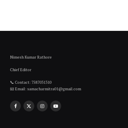
Nimesh Kumar Rathore
Chief Editor
📞 Contact: 7587031310
📧 Email: samacharmitra01@gmail.com
Facebook
X
Instagram
YouTube
(Twitter)