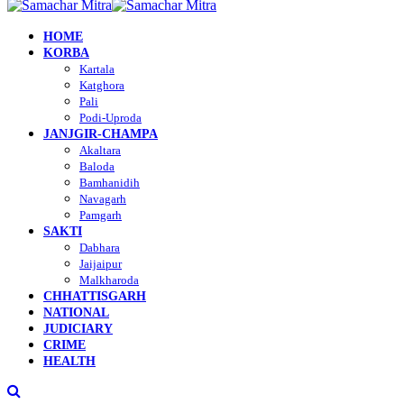
HOME
KORBA
Kartala
Katghora
Pali
Podi-Uproda
JANJGIR-CHAMPA
Akaltara
Baloda
Bamhanidih
Navagarh
Pamgarh
SAKTI
Dabhara
Jaijaipur
Malkharoda
CHHATTISGARH
NATIONAL
JUDICIARY
CRIME
HEALTH