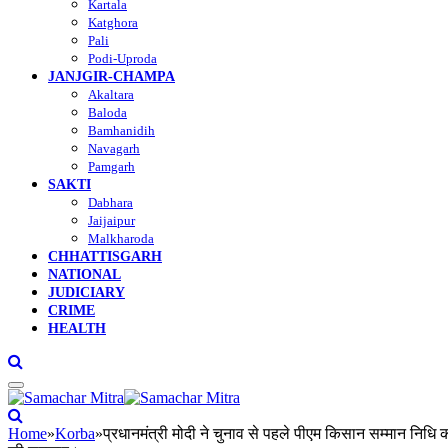
Kartala
Katghora
Pali
Podi-Uproda
JANJGIR-CHAMPA
Akaltara
Baloda
Bamhanidih
Navagarh
Pamgarh
SAKTI
Dabhara
Jaijaipur
Malkharoda
CHHATTISGARH
NATIONAL
JUDICIARY
CRIME
HEALTH
Home
»
Korba
»
प्रधानमंत्री मोदी ने चुनाव से पहले पीएम किसान सम्मान निध