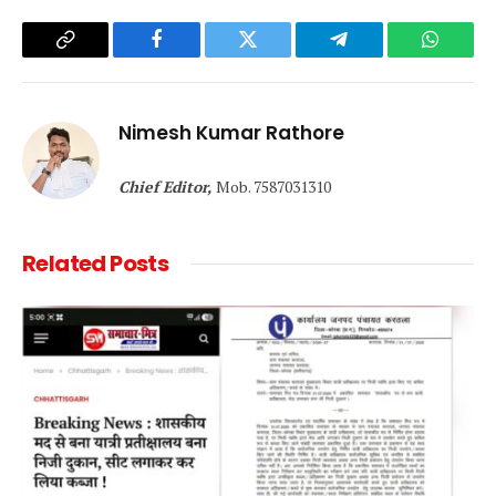
Copy
Facebook
Twitter
Telegram
WhatsA
Link
Nimesh Kumar Rathore
Chief Editor,
Mob. 7587031310
Related
Posts