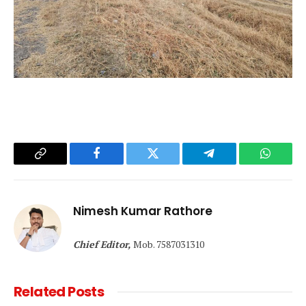
Copy
Facebook
Twitter
Telegram
WhatsA
Link
Nimesh Kumar Rathore
Chief Editor,
Mob. 7587031310
Related
Posts