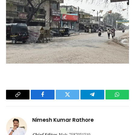
Copy
Facebook
Twitter
Telegram
WhatsA
Link
Nimesh Kumar Rathore
Chief Editor,
Mob. 7587031310