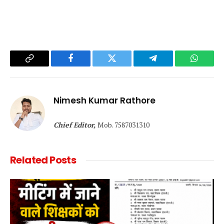
Copy
Facebook
Twitter
Telegram
WhatsA
Link
Nimesh Kumar Rathore
Chief Editor,
Mob. 7587031310
Related
Posts