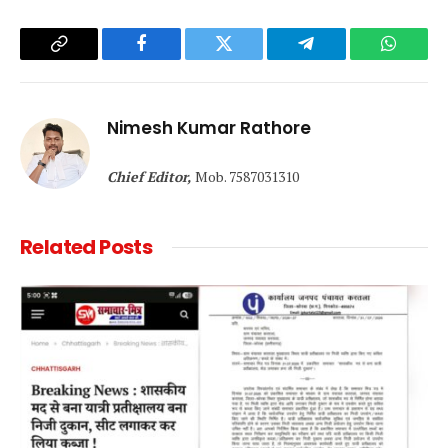
Copy
Facebook
Twitter
Telegram
WhatsA
Link
Nimesh Kumar Rathore
Chief Editor,
Mob. 7587031310
Related
Posts