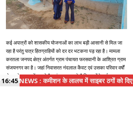
कई अपात्रों को शासकीय योजनाओं का लाभ बड़ी आसानी से मिल जा
रहा है परंतु पात्र हितग्राहियों को दर दर भटकना पड़ रहा है। मामला
करतला जनपद क्षेत्र अंतर्गत ग्राम पंचायत फरसवानी के आश्रित ग्राम
संजयनगर का है। जहां निवासरत नंदलाल केेंवट एवं उसका परिवार वर्षों
से कच्चे मकान में रह रहे है। नंदलाल बताते है कि उन्होंने कई बार
शन के लालच में साइबर ठगों को दिए बैंक खाते, जांजगीर
16:45
आवास के लिए फॉर्म भरे पर जिम्मेदार लोगों द्वारा उनका फॉर्म का
निराकरण नहीं किया गया।
2018 में लोक सुराज अभियान में आवेदन कर
मांगा था आवास !